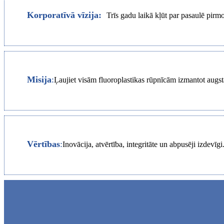
Korporatīvā vīzija:
Trīs gadu laikā kļūt par pasaulē pirmo
Misija
:
Ļaujiet visām fluoroplastikas rūpnīcām izmantot augstas 
Vērtības
:
Inovācija, atvērtība, integritāte un abpusēji izdevīgi