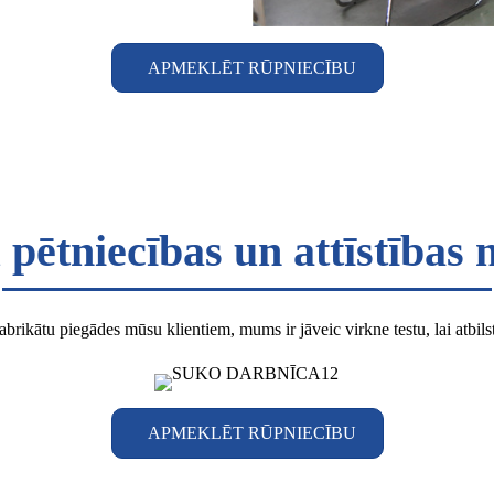
APMEKLĒT RŪPNIECĪBU
pētniecības un attīstības 
abrikātu piegādes mūsu klientiem, mums ir jāveic virkne testu, lai atbil
APMEKLĒT RŪPNIECĪBU