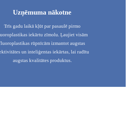
Uzņēmuma nākotne
Trīs gadu laikā kļūt par pasaulē pirmo
luoroplastikas iekārtu zīmolu. Ļaujiet visām
fluoroplastikas rūpnīcām izmantot augstas
ektivitātes un inteliģentas iekārtas, lai radītu
augstas kvalitātes produktus.