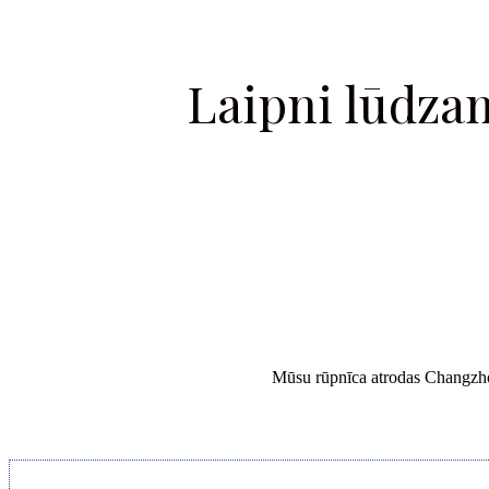
Laipni lūd
Mūsu rūpnīca atrodas Changzhou