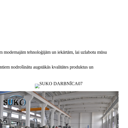
kajām modernajām tehnoloģijām un iekārtām, lai uzlabotu mūsu
entiem nodrošinātu augstākās kvalitātes produktus un