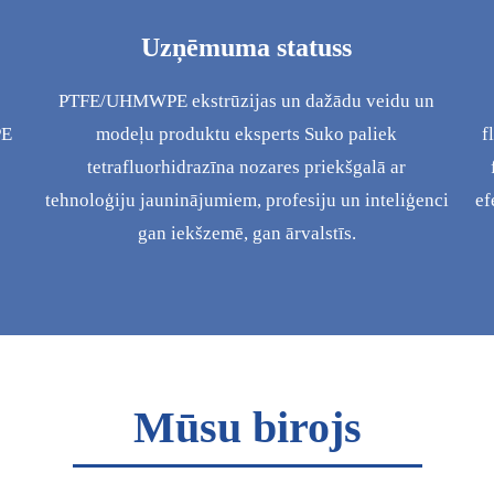
Uzņēmuma statuss
PTFE/UHMWPE ekstrūzijas un dažādu veidu un
PE
modeļu produktu eksperts Suko paliek
f
tetrafluorhidrazīna nozares priekšgalā ar
tehnoloģiju jauninājumiem, profesiju un inteliģenci
ef
gan iekšzemē, gan ārvalstīs.
Mūsu birojs