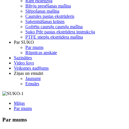
Ram ekstrūzija
Blīvju presēšanas mašīna
Slēpošanas mašīna
Caurules pastas ekstrūderis
Saķepināšanas krāsns
Gofrētu cauruļu cauruļu mašīna
Suko Ptfe pastas ekstrūdera instrukcija
PTFE stiepļu ekstrūdera mašīna
Par SUKO
Par mums
Rūpnīcas apskate
Sazināties
Video šovs
Veiksmes gadījums
Ziņas un emuāri
Jaunumi
Emuārs
Mājas
Par mums
Par mums