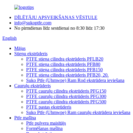
DĪLĒTĀJU APSVEIKŠANAS VĒSTULE
info@sukoptfe.com
No pirmdienas līdz sestdienai no 8:30 līdz 17:30
English
Mājas
Stieņu ekstrūderis
PTFE stieņa cilindra ekstrūderis PFLB20
PTFE stieņa cilindra ekstrūderis PFB80
PTFE stieņa cilindra ekstrūderis PFB150
PTFE stieņa cilindra ekstrūderis PFB20, 20.
Suko Ptfe (Uhmwpe) Ram Rod ekstrūdera ieviešana
Cauruļu ekstrūderis
PTFE cauruļu cilindra ekstrūderis PFG150
PTFE cauruļu cilindra ekstrūderis PFG300
PTFE cauruļu cilindra ekstrūderis PFG500
PTFE pastas ekstrūderis
Suko Ptfe (Uhmwpe) Ram cauruļu ekstrūdera ieviešana
Ptfe mašīna
Ptfe pulvera maisītājs
Formēšanas mašīna