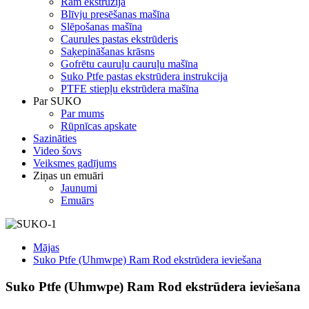
Ram ekstrūzija
Blīvju presēšanas mašīna
Slēpošanas mašīna
Caurules pastas ekstrūderis
Saķepināšanas krāsns
Gofrētu cauruļu cauruļu mašīna
Suko Ptfe pastas ekstrūdera instrukcija
PTFE stiepļu ekstrūdera mašīna
Par SUKO
Par mums
Rūpnīcas apskate
Sazināties
Video šovs
Veiksmes gadījums
Ziņas un emuāri
Jaunumi
Emuārs
Mājas
Suko Ptfe (Uhmwpe) Ram Rod ekstrūdera ieviešana
Suko Ptfe (Uhmwpe) Ram Rod ekstrūdera ieviešana