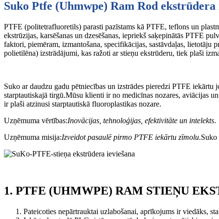
Suko Ptfe (Uhmwpe) Ram Rod ekstrūdera 
PTFE (politetrafluoretils) parasti pazīstams kā PTFE, teflons un pla
ekstrūzijas, karsēšanas un dzesēšanas, iepriekš saķepinātās PTFE pulver
faktori, piemēram, izmantošana, specifikācijas, sastāvdaļas, lietotāju 
polietilēna) izstrādājumi, kas ražoti ar stieņu ekstrūderu, tiek plaši 
Suko ar daudzu gadu pētniecības un izstrādes pieredzi PTFE iekārtu jo
starptautiskajā tirgū.Mūsu klienti ir no medicīnas nozares, aviācija
ir plaši atzinusi starptautiskā fluoroplastikas nozare.
Uzņēmuma vērtības:
Inovācijas, tehnoloģijas, efektivitāte un intelekts
.
Uzņēmuma misija:
Izveidot pasaulē pirmo PTFE iekārtu zīmolu
.Suko i
1. PTFE (UHMWPE) RAM STIEŅU E
Pateicoties nepārtrauktai uzlabošanai, aprīkojums ir viedāks, sta