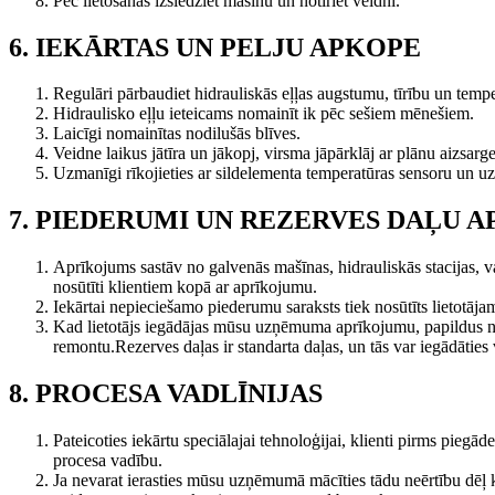
Pēc lietošanas izslēdziet mašīnu un notīriet veidni.
6. IEKĀRTAS UN PELJU APKOPE
Regulāri pārbaudiet hidrauliskās eļļas augstumu, tīrību un temp
Hidraulisko eļļu ieteicams nomainīt ik pēc sešiem mēnešiem.
Laicīgi nomainītas nodilušās blīves.
Veidne laikus jātīra un jākopj, virsma jāpārklāj ar plānu aizsarge
Uzmanīgi rīkojieties ar sildelementa temperatūras sensoru un uzg
7. PIEDERUMI UN REZERVES DAĻU 
Aprīkojums sastāv no galvenās mašīnas, hidrauliskās stacijas, 
nosūtīti klientiem kopā ar aprīkojumu.
Iekārtai nepieciešamo piederumu saraksts tiek nosūtīts lietotāj
Kad lietotājs iegādājas mūsu uzņēmuma aprīkojumu, papildus n
remontu.Rezerves daļas ir standarta daļas, un tās var iegādāties v
8. PROCESA VADLĪNIJAS
Pateicoties iekārtu speciālajai tehnoloģijai, klienti pirms pieg
procesa vadību.
Ja nevarat ierasties mūsu uzņēmumā mācīties tādu neērtību dēļ kā