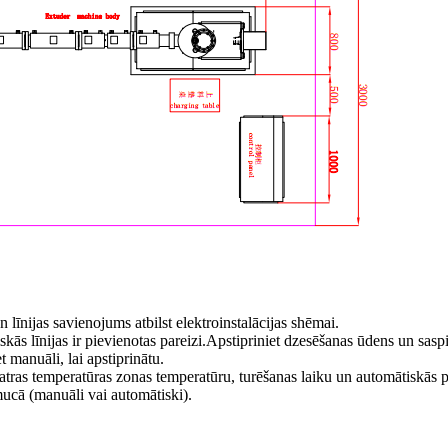
 līnijas savienojums atbilst elektroinstalācijas shēmai.
iskās līnijas ir pievienotas pareizi.Apstipriniet dzesēšanas ūdens un sas
t manuāli, lai apstiprinātu.
 katras temperatūras zonas temperatūru, turēšanas laiku un automātiskās
mucā (manuāli vai automātiski).