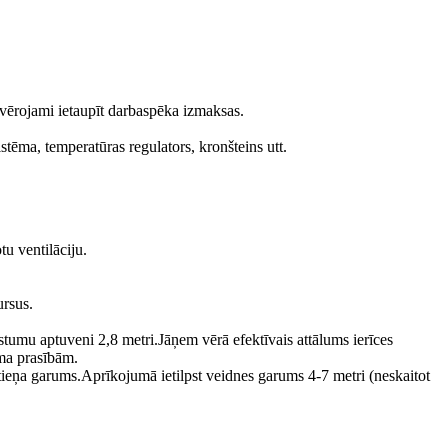
evērojami ietaupīt darbaspēka izmaksas.
stēma, temperatūras regulators, kronšteins utt.
tu ventilāciju.
ursus.
gstumu aptuveni 2,8 metri.Jāņem vērā efektīvais attālums ierīces
uma prasībām.
stieņa garums.Aprīkojumā ietilpst veidnes garums 4-7 metri (neskaitot