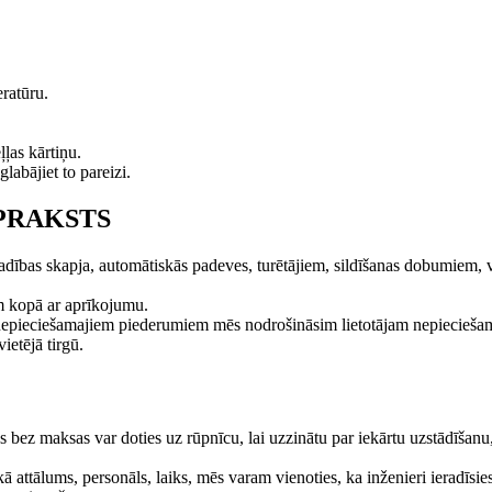
eratūru.
ļļas kārtiņu.
labājiet to pareizi.
APRAKSTS
vadības skapja, automātiskās padeves, turētājiem, sildīšanas dobumiem,
am kopā ar aprīkojumu.
epieciešamajiem piederumiem mēs nodrošināsim lietotājam nepieciešamā
ietējā tirgū.
ādes bez maksas var doties uz rūpnīcu, lai uzzinātu par iekārtu uzstādīša
 attālums, personāls, laiks, mēs varam vienoties, ka inženieri ieradīsies