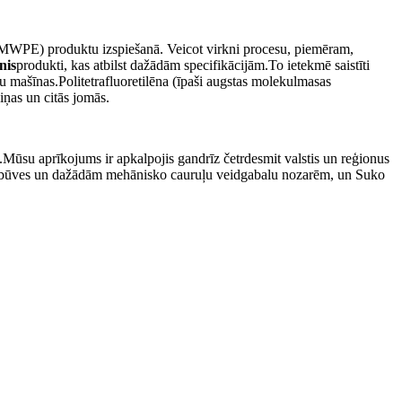
(UHMWPE) produktu izspiešanā. Veicot virkni procesu, piemēram,
nis
produkti, kas atbilst dažādām specifikācijām.To ietekmē saistīti
ņu mašīnas.Politetrafluoretilēna (īpaši augstas molekulmasas
iņas un citās jomās.
.Mūsu aprīkojums ir apkalpojis gandrīz četrdesmit valstis un reģionus
 autobūves un dažādām mehānisko cauruļu veidgabalu nozarēm, un Suko