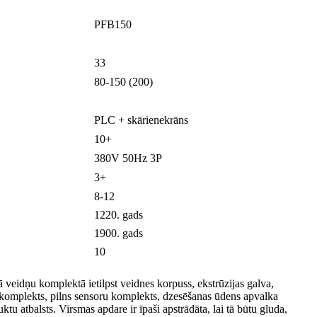
PFB150
33
80-150 (200)
PLC + skārienekrāns
10+
380V 50Hz 3P
3+
8-12
1220. gads
1900. gads
10
jā veidņu komplektā ietilpst veidnes korpuss, ekstrūzijas galva,
u komplekts, pilns sensoru komplekts, dzesēšanas ūdens apvalka
tu atbalsts. Virsmas apdare ir īpaši apstrādāta, lai tā būtu gluda,