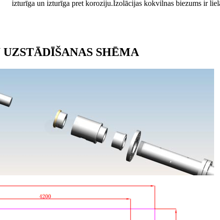
izturīga un izturīga pret koroziju.Izolācijas kokvilnas biezums ir li
U UZSTĀDĪŠANAS SHĒMA