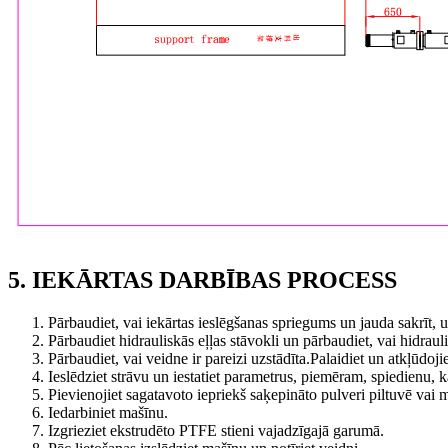
5. IEKĀRTAS DARBĪBAS PROCESS
Pārbaudiet, vai iekārtas ieslēgšanas spriegums un jauda sakrīt, un
Pārbaudiet hidrauliskās eļļas stāvokli un pārbaudiet, vai hidraul
Pārbaudiet, vai veidne ir pareizi uzstādīta.Palaidiet un atkļūdojie
Ieslēdziet strāvu un iestatiet parametrus, piemēram, spiedienu,
Pievienojiet sagatavoto iepriekš saķepināto pulveri piltuvē vai 
Iedarbiniet mašīnu.
Izgrieziet ekstrudēto PTFE stieni vajadzīgajā garumā.