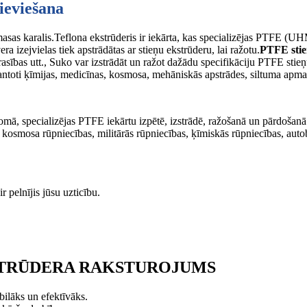
ieviešana
stmasas karalis.Teflona ekstrūderis ir iekārta, kas specializējas PTFE 
a izejvielas tiek apstrādātas ar stieņu ekstrūderu, lai ražotu.
PTFE stie
prasības utt., Suko var izstrādāt un ražot dažādu specifikāciju PTFE stie
izmantoti ķīmijas, medicīnas, kosmosa, mehāniskās apstrādes, siltuma apma
mā, specializējas PTFE iekārtu izpētē, izstrādē, ražošanā un pārdošanā
s un kosmosa rūpniecības, militārās rūpniecības, ķīmiskās rūpniecības,
r pelnījis jūsu uzticību.
KSTRŪDERA RAKSTUROJUMS
bilāks un efektīvāks.