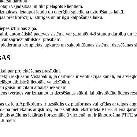
nkāršu darbību.
tāju vajadzības un tikt pielāgots klientiem.
 izmaksas, ietaupot jaudu un enerģiju spiediena uzturēšanas laikā.
gas pret koroziju, izturīgas un ar ilgu kalpošanas laiku.
epes izturības ziņā.
aini, automātiskā padeves sistēma var garantēt 4-8 stundu darbību un i
i var sagriezt atbilstoši prasībām.
šo piederumu komplekts, apkures un saķepināšanas sistēma, dzesēšanas si
BAS
ākai par projektēšanas prasībām.
kļu iekļūšanu.Vislabāk ir, ja darbnīcā ir ventilācijas kanāli, lai atvieglo
āgot atbilstoši lietotāja vajadzībām.
tu gaisu un citām atbalsta iekārtām.
dens tvertnes var izmantot ar dzesēšanas sūkni, lai pārstrādātu ūdens res
as uz leju.Aprīkojums ir uzstādīts uz platformas vai grīdas ar telpas au
rošina pietiekams augstums, lai tas atbilstu ekstrudētā PTFE stieņa gar
īvais attālums iekārtas horizontālajā virzienā, un ir jānodrošina PTFE 
,8 metri.