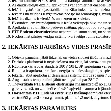
Iekārtu kontrolē PLC sistēma, un tā darbojas automātiski ar vie
Ar daudzveidīgu dizainu aprīkojums var apmierināt dažādas lieto
Iekārta ilgstoši darbojas stabili, ar mazāku troksni.Un samazina
Iekārtas un veidnes ir izgatavotas pēc īpašas tehnoloģijas, izturī
Iekārtas dizains ir vienkāršs un aizņem maz vietas.
Ekstrudētajiem izstrādājumiem ir izcila veiktspēja blīvuma un sti
Aprīkota ar automātisko padeves sistēmu, piepildot 50-80 kg sp
PTFE stieņu ekstrūderis
var nepārtraukti stumt stieni, un stien
Nodrošiniet pilnīgu veidņu sistēmu, kurā ietilpst pilns atbilsto
2. IEKĀRTAS DARBĪBAS VIDES PRASĪ
Objekta pamatnei jābūt līdzenai, un vietas slodzei jābūt ne maz
Darbības platformai ir nepieciešama tīra vieta, lai samazinātu pute
Rūpnieciskās jaudas standarts 380V 50Hz 3P, spriegumu var piel
Rūpnīca ir aprīkota ar elektroenerģijas sadales skapjiem, saspies
Iekārtai jābūt aprīkotai ar dzesēšanas sistēmu.Divus spaiņus / ū
Auga istabas temperatūrai jābūt ne augstākai par 28 ° C.
The
vertikāla PTFE stieņu ekstrūzijas mašīna
izspiež no augš
garenvirzienā, un zem ierīces fiksētā apļveida cauruma ir jānod
Horizontālā PTFE stieņu ekstrūzijas mašīna
jāņem vērā efekt
ekstrudētā gatavā stieņa garumu), platums 1,2 metri, augstums 1
3. IEKĀRTAS PARAMETRS