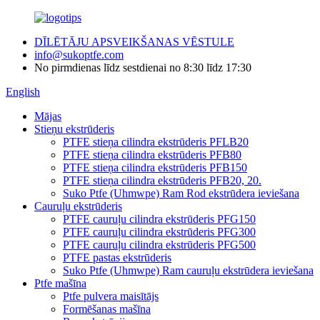
DĪLĒTĀJU APSVEIKŠANAS VĒSTULE
info@sukoptfe.com
No pirmdienas līdz sestdienai no 8:30 līdz 17:30
English
Mājas
Stieņu ekstrūderis
PTFE stieņa cilindra ekstrūderis PFLB20
PTFE stieņa cilindra ekstrūderis PFB80
PTFE stieņa cilindra ekstrūderis PFB150
PTFE stieņa cilindra ekstrūderis PFB20, 20.
Suko Ptfe (Uhmwpe) Ram Rod ekstrūdera ieviešana
Cauruļu ekstrūderis
PTFE cauruļu cilindra ekstrūderis PFG150
PTFE cauruļu cilindra ekstrūderis PFG300
PTFE cauruļu cilindra ekstrūderis PFG500
PTFE pastas ekstrūderis
Suko Ptfe (Uhmwpe) Ram cauruļu ekstrūdera ieviešana
Ptfe mašīna
Ptfe pulvera maisītājs
Formēšanas mašīna