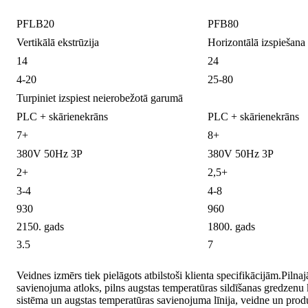
PFLB20
PFB80
Vertikālā ekstrūzija
Horizontālā izspiešana
14
24
4-20
25-80
Turpiniet izspiest neierobežotā garumā
PLC + skārienekrāns
PLC + skārienekrāns
7+
8+
380V 50Hz 3P
380V 50Hz 3P
2+
2,5+
3-4
4-8
930
960
2150. gads
1800. gads
3.5
7
Veidnes izmērs tiek pielāgots atbilstoši klienta specifikācijām.Pilna
savienojuma atloks, pilns augstas temperatūras sildīšanas gredzen
sistēma un augstas temperatūras savienojuma līnija, veidne un produk