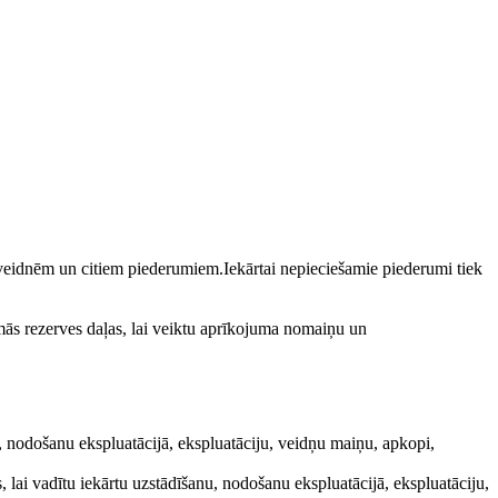
 veidnēm un citiem piederumiem.Iekārtai nepieciešamie piederumi tiek
s rezerves daļas, lai veiktu aprīkojuma nomaiņu un
nu, nodošanu ekspluatācijā, ekspluatāciju, veidņu maiņu, apkopi,
, lai vadītu iekārtu uzstādīšanu, nodošanu ekspluatācijā, ekspluatāciju,