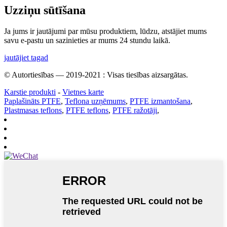
Uzziņu sūtīšana
Ja jums ir jautājumi par mūsu produktiem, lūdzu, atstājiet mums
savu e-pastu un sazinieties ar mums 24 stundu laikā.
jautājiet tagad
© Autortiesības — 2019-2021 : Visas tiesības aizsargātas.
Karstie produkti
-
Vietnes karte
Paplašināts PTFE
,
Teflona uzņēmums
,
PTFE izmantošana
,
Plastmasas teflons
,
PTFE teflons
,
PTFE ražotāji
,