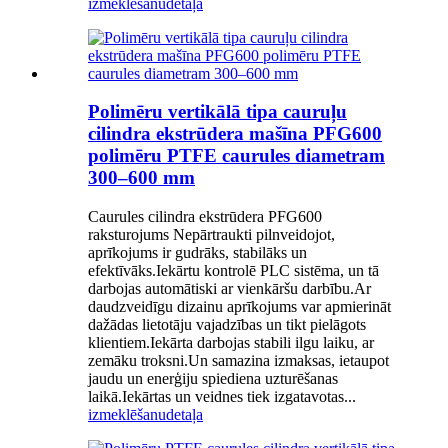
izmeklēšanu
detaļa
Polimēru vertikālā tipa cauruļu
cilindra ekstrūdera mašīna PFG600
polimēru PTFE caurules diametram
300–600 mm
Caurules cilindra ekstrūdera PFG600
raksturojums Nepārtraukti pilnveidojot,
aprīkojums ir gudrāks, stabilāks un
efektīvāks.Iekārtu kontrolē PLC sistēma, un tā
darbojas automātiski ar vienkāršu darbību.Ar
daudzveidīgu dizainu aprīkojums var apmierināt
dažādas lietotāju vajadzības un tikt pielāgots
klientiem.Iekārta darbojas stabili ilgu laiku, ar
zemāku troksni.Un samazina izmaksas, ietaupot
jaudu un enerģiju spiediena uzturēšanas
laikā.Iekārtas un veidnes tiek izgatavotas...
izmeklēšanu
detaļa