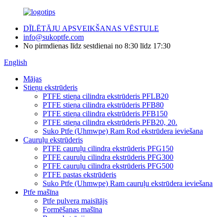
DĪLĒTĀJU APSVEIKŠANAS VĒSTULE
info@sukoptfe.com
No pirmdienas līdz sestdienai no 8:30 līdz 17:30
English
Mājas
Stieņu ekstrūderis
PTFE stieņa cilindra ekstrūderis PFLB20
PTFE stieņa cilindra ekstrūderis PFB80
PTFE stieņa cilindra ekstrūderis PFB150
PTFE stieņa cilindra ekstrūderis PFB20, 20.
Suko Ptfe (Uhmwpe) Ram Rod ekstrūdera ieviešana
Cauruļu ekstrūderis
PTFE cauruļu cilindra ekstrūderis PFG150
PTFE cauruļu cilindra ekstrūderis PFG300
PTFE cauruļu cilindra ekstrūderis PFG500
PTFE pastas ekstrūderis
Suko Ptfe (Uhmwpe) Ram cauruļu ekstrūdera ieviešana
Ptfe mašīna
Ptfe pulvera maisītājs
Formēšanas mašīna