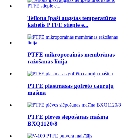
Teflona īpaši augstas temperatūras
kabelis PTFE stieple e...
PTFE mikroporainās membrānas
ražošanas līnija
PTFE plastmasas gofrēto cauruļu
mašīna
PTFE plēves slēpošanas mašīna
BXQ1120/8