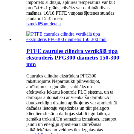
importēto sildītāju, apkures temperatūra var būt
precīzi + -1 grāds, cilvēks var darbināt divas
mašīnas, 16/18 PTFE vītņotās šļūtenes stundas
jauda ir 15-35 metri.
izmeklēšanu
detaļa
PTFE caurules cilindra vertikālā tipa
ekstrūderis PFG300 diametrs 150-300
mm
Caurules cilindra ekstrūdera PFG300
raksturojums Nepārtraukti pilnveidojot,
aprīkojums ir gudrāks, stabilāks un
efektīvāks.Iekārtu kontrolē PLC sistēma, un tā
darbojas automātiski ar vienkāršu darbību.Ar
daudzveidīgu dizainu aprīkojums var apmierināt
dažādas lietotāju vajadzības un tikt pielāgots
klientiem.Iekārta darbojas stabili ilgu laiku, ar
zemāku troksni.Un samazina izmaksas, ietaupot
jaudu un enerģiju spiediena uzturēšanas
laikā.Iekārtas un veidnes tiek izgatavotas...