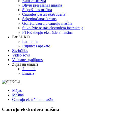
Ram ekstrūzija
Blīvju presēšanas mašīna
Slēpošanas mašīna
Caurules pastas ekstrūderis
Saķepināšanas krāsns
Gofrētu cauruļu cauruļu mašīna
Suko Ptfe pastas ekstrūdera instrukcija
PTFE stiepļu ekstrūdera mašīna
Par SUKO
Par mums
Rūpnīcas apskate
Sazināties
Video šovs
Veiksmes gadījums
Ziņas un emuāri
Jaunumi
Emuārs
Mājas
Mašīna
Cauruļu ekstrūdera mašīna
Cauruļu ekstrūdera mašīna