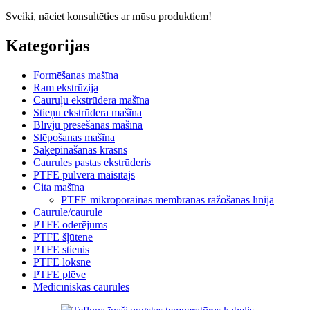
Sveiki, nāciet konsultēties ar mūsu produktiem!
Kategorijas
Formēšanas mašīna
Ram ekstrūzija
Cauruļu ekstrūdera mašīna
Stieņu ekstrūdera mašīna
Blīvju presēšanas mašīna
Slēpošanas mašīna
Saķepināšanas krāsns
Caurules pastas ekstrūderis
PTFE pulvera maisītājs
Cita mašīna
PTFE mikroporainās membrānas ražošanas līnija
Caurule/caurule
PTFE oderējums
PTFE šļūtene
PTFE stienis
PTFE loksne
PTFE plēve
Medicīniskās caurules