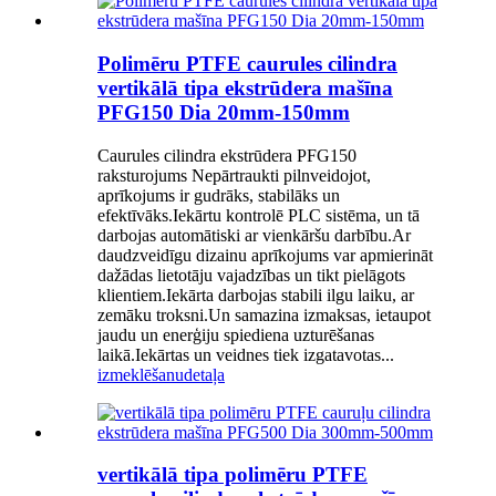
Polimēru PTFE caurules cilindra
vertikālā tipa ekstrūdera mašīna
PFG150 Dia 20mm-150mm
Caurules cilindra ekstrūdera PFG150
raksturojums Nepārtraukti pilnveidojot,
aprīkojums ir gudrāks, stabilāks un
efektīvāks.Iekārtu kontrolē PLC sistēma, un tā
darbojas automātiski ar vienkāršu darbību.Ar
daudzveidīgu dizainu aprīkojums var apmierināt
dažādas lietotāju vajadzības un tikt pielāgots
klientiem.Iekārta darbojas stabili ilgu laiku, ar
zemāku troksni.Un samazina izmaksas, ietaupot
jaudu un enerģiju spiediena uzturēšanas
laikā.Iekārtas un veidnes tiek izgatavotas...
izmeklēšanu
detaļa
vertikālā tipa polimēru PTFE