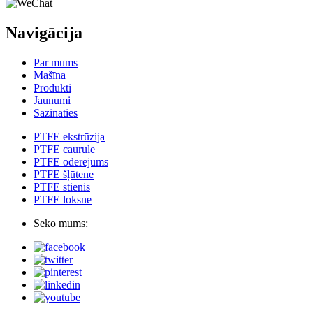
Navigācija
Par mums
Mašīna
Produkti
Jaunumi
Sazināties
PTFE ekstrūzija
PTFE caurule
PTFE oderējums
PTFE šļūtene
PTFE stienis
PTFE loksne
Seko mums: