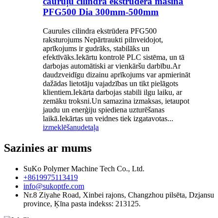
cauruļu cilindra ekstrūdera mašīna
PFG500 Dia 300mm-500mm
Caurules cilindra ekstrūdera PFG500
raksturojums Nepārtraukti pilnveidojot,
aprīkojums ir gudrāks, stabilāks un
efektīvāks.Iekārtu kontrolē PLC sistēma, un tā
darbojas automātiski ar vienkāršu darbību.Ar
daudzveidīgu dizainu aprīkojums var apmierināt
dažādas lietotāju vajadzības un tikt pielāgots
klientiem.Iekārta darbojas stabili ilgu laiku, ar
zemāku troksni.Un samazina izmaksas, ietaupot
jaudu un enerģiju spiediena uzturēšanas
laikā.Iekārtas un veidnes tiek izgatavotas...
izmeklēšanu
detaļa
Sazinies ar mums
SuKo Polymer Machine Tech Co., Ltd.
+8619975113419
info@sukoptfe.com
Nr.8 Ziyahe Road, Xinbei rajons, Changzhou pilsēta, Dzjansu
province, Ķīna pasta indekss: 213125.