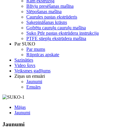
Ram ekstrūzija
Blīvju presēšanas mašīna
Slēpošanas mašīna
Caurules pastas ekstrūderis
Saķepināšanas krāsns
Gofrētu cauruļu cauruļu mašīna
Suko Ptfe pastas ekstrūdera instrukcija
PTFE stiepļu ekstrūdera mašīna
Par SUKO
Par mums
Rūpnīcas apskate
Sazināties
Video šovs
Veiksmes gadījums
Ziņas un emuāri
Jaunumi
Emuārs
Mājas
Jaunumi
Jaunumi