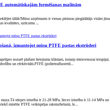
TFE automātiskajām formēšanas mašīnām
klējiet tālāk!Mūsu uzņēmums ir vienas pieturas piegādātājs visām jūs
s kvalitātes, uzticamu ...
ažošanā, izmantojot mūsu PTFE pastas ekstrūderi
s aprūpes nozarē plašam lietojumu klāstam, tostarp intravenozai terapija
rošību un efektivitāti.PTFE (politetrafluoretil...
oši maza.Tā stiepes izturība ir 21-28 MPa, lieces izturība ir 11-14 MPa 
riekš minētie PTFE veiktspējas raksturlielumi, le...