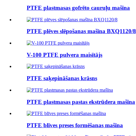
PTFE plastmasas gofrēto cauruļu mašīna
PTFE plēves slēpošanas mašīna BXQ1120/8
V-100 PTFE pulvera maisītājs
PTFE saķepināšanas krāsns
PTFE plastmasas pastas ekstrūdera mašīna
PTFE blīves preses formēšanas mašīna