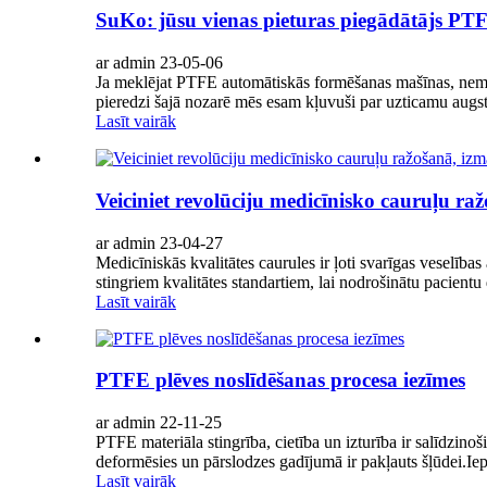
SuKo: jūsu vienas pieturas piegādātājs P
ar admin 23-05-06
Ja meklējat PTFE automātiskās formēšanas mašīnas, neme
pieredzi šajā nozarē mēs esam kļuvuši par uzticamu augsta
Lasīt vairāk
Veiciniet revolūciju medicīnisko cauruļu r
ar admin 23-04-27
Medicīniskās kvalitātes caurules ir ļoti svarīgas veselība
stingriem kvalitātes standartiem, lai nodrošinātu pacientu d
Lasīt vairāk
PTFE plēves noslīdēšanas procesa iezīmes
ar admin 22-11-25
PTFE materiāla stingrība, cietība un izturība ir salīdzin
deformēsies un pārslodzes gadījumā ir pakļauts šļūdei.Iep
Lasīt vairāk