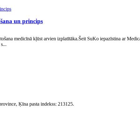
šana un princips
tošana medicīnā kļūst arvien izplatītāka.Šeit SuKo iepazīstina ar Med
s...
province, Ķīna pasta indekss: 213125.