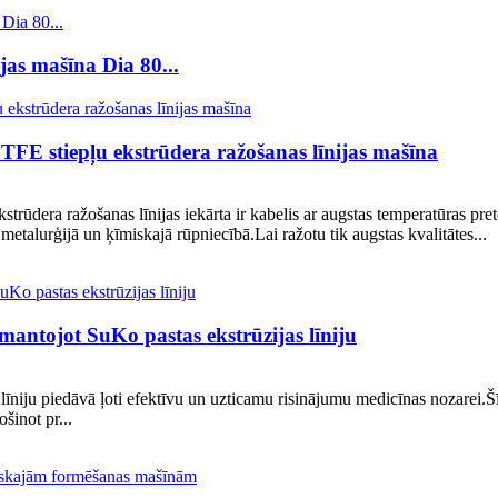
as mašīna Dia 80...
PTFE stiepļu ekstrūdera ražošanas līnijas mašīna
strūdera ražošanas līnijas iekārta ir kabelis ar augstas temperatūras pr
etalurģijā un ķīmiskajā rūpniecībā.Lai ražotu tik augstas kvalitātes...
zmantojot SuKo pastas ekstrūzijas līniju
niju piedāvā ļoti efektīvu un uzticamu risinājumu medicīnas nozarei.Šī uz
šinot pr...