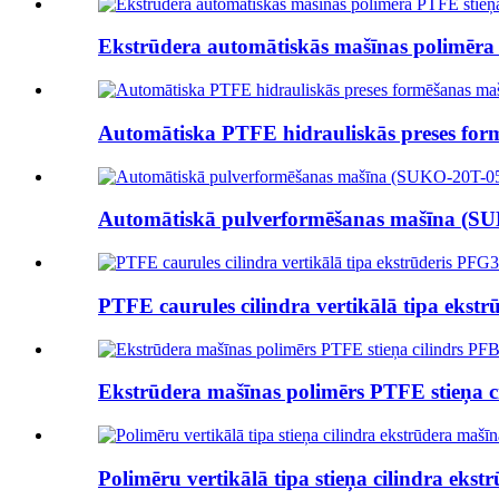
Ekstrūdera automātiskās mašīnas polimēra P
Automātiska PTFE hidrauliskās preses for
Automātiskā pulverformēšanas mašīna (S
PTFE caurules cilindra vertikālā tipa ekstr
Ekstrūdera mašīnas polimērs PTFE stieņa ci
Polimēru vertikālā tipa stieņa cilindra ekstr