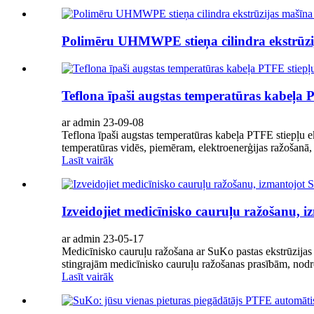
Polimēru UHMWPE stieņa cilindra ekstrūzij
Teflona īpaši augstas temperatūras kabeļa 
ar admin 23-09-08
Teflona īpaši augstas temperatūras kabeļa PTFE stiepļu ek
temperatūras vidēs, piemēram, elektroenerģijas ražošanā, m
Lasīt vairāk
Izveidojiet medicīnisko cauruļu ražošanu, i
ar admin 23-05-17
Medicīnisko cauruļu ražošana ar SuKo pastas ekstrūzijas lī
stingrajām medicīnisko cauruļu ražošanas prasībām, nodro
Lasīt vairāk