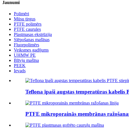
Jaunumi
Polimēri
Mūsu tirgus
PTFE polimērs
PTFE caurules
Plastmasas ekstrūzija
Slēpošanas mašīnas
Fluorpolimērs
Veiksmes gadījums
UHMW PE
Blīvju mašīna
PEEK
Ievads
Teflona īpaši augstas temperatūras kabelis P
PTFE mikroporainās membrānas ražošanas 