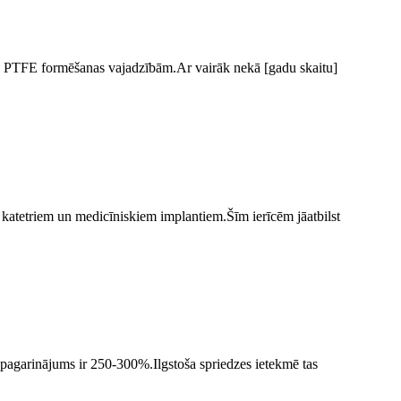
u PTFE formēšanas vajadzībām.Ar vairāk nekā [gadu skaitu]
i, katetriem un medicīniskiem implantiem.Šīm ierīcēm jāatbilst
un pagarinājums ir 250-300%.Ilgstoša spriedzes ietekmē tas