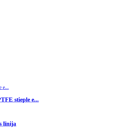
TFE stieple e...
līnija