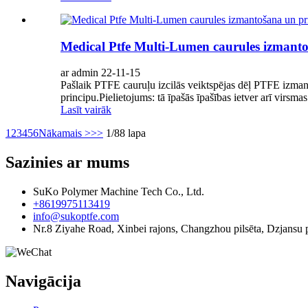
Medical Ptfe Multi-Lumen caurules izmanto
ar admin 22-11-15
Pašlaik PTFE cauruļu izcilās veiktspējas dēļ PTFE izman
principu.Pielietojums: tā īpašās īpašības ietver arī virsmas 
Lasīt vairāk
1
2
3
4
5
6
Nākamais >
>>
1/88 lapa
Sazinies ar mums
SuKo Polymer Machine Tech Co., Ltd.
+8619975113419
info@sukoptfe.com
Nr.8 Ziyahe Road, Xinbei rajons, Changzhou pilsēta, Dzjansu 
Navigācija