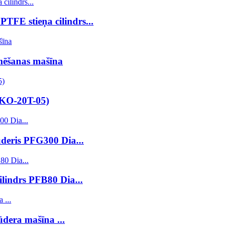
TFE stieņa cilindrs...
mēšanas mašīna
UKO-20T-05)
ūderis PFG300 Dia...
lindrs PFB80 Dia...
ūdera mašīna ...