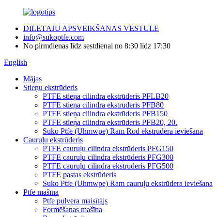
DĪLĒTĀJU APSVEIKŠANAS VĒSTULE
info@sukoptfe.com
No pirmdienas līdz sestdienai no 8:30 līdz 17:30
English
Mājas
Stieņu ekstrūderis
PTFE stieņa cilindra ekstrūderis PFLB20
PTFE stieņa cilindra ekstrūderis PFB80
PTFE stieņa cilindra ekstrūderis PFB150
PTFE stieņa cilindra ekstrūderis PFB20, 20.
Suko Ptfe (Uhmwpe) Ram Rod ekstrūdera ieviešana
Cauruļu ekstrūderis
PTFE cauruļu cilindra ekstrūderis PFG150
PTFE cauruļu cilindra ekstrūderis PFG300
PTFE cauruļu cilindra ekstrūderis PFG500
PTFE pastas ekstrūderis
Suko Ptfe (Uhmwpe) Ram cauruļu ekstrūdera ieviešana
Ptfe mašīna
Ptfe pulvera maisītājs
Formēšanas mašīna