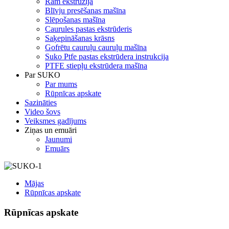
Ram ekstrūzija
Blīvju presēšanas mašīna
Slēpošanas mašīna
Caurules pastas ekstrūderis
Saķepināšanas krāsns
Gofrētu cauruļu cauruļu mašīna
Suko Ptfe pastas ekstrūdera instrukcija
PTFE stiepļu ekstrūdera mašīna
Par SUKO
Par mums
Rūpnīcas apskate
Sazināties
Video šovs
Veiksmes gadījums
Ziņas un emuāri
Jaunumi
Emuārs
Mājas
Rūpnīcas apskate
Rūpnīcas apskate