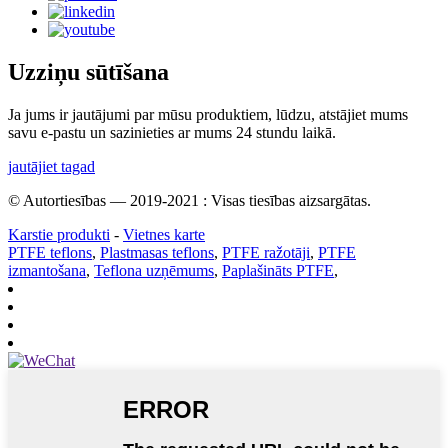
Uzziņu sūtīšana
Ja jums ir jautājumi par mūsu produktiem, lūdzu, atstājiet mums
savu e-pastu un sazinieties ar mums 24 stundu laikā.
jautājiet tagad
© Autortiesības — 2019-2021 : Visas tiesības aizsargātas.
Karstie produkti
-
Vietnes karte
PTFE teflons
,
Plastmasas teflons
,
PTFE ražotāji
,
PTFE
izmantošana
,
Teflona uzņēmums
,
Paplašināts PTFE
,