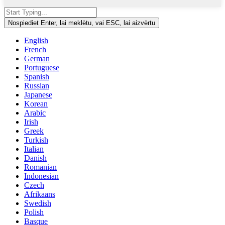
Nospiediet Enter, lai meklētu, vai ESC, lai aizvērtu
English
French
German
Portuguese
Spanish
Russian
Japanese
Korean
Arabic
Irish
Greek
Turkish
Italian
Danish
Romanian
Indonesian
Czech
Afrikaans
Swedish
Polish
Basque