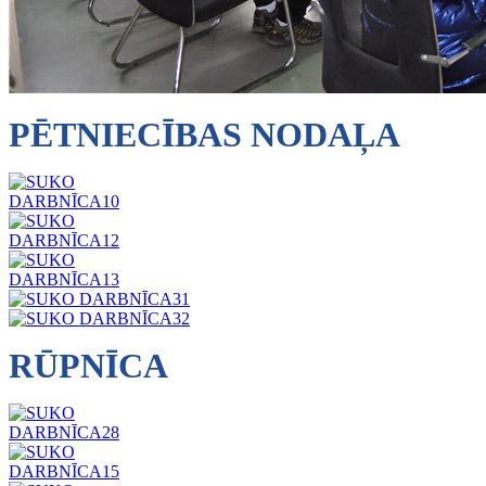
PĒTNIECĪBAS NODAĻA
RŪPNĪCA