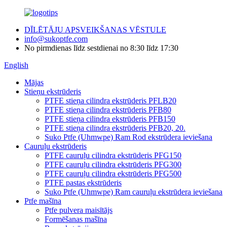
DĪLĒTĀJU APSVEIKŠANAS VĒSTULE
info@sukoptfe.com
No pirmdienas līdz sestdienai no 8:30 līdz 17:30
English
Mājas
Stieņu ekstrūderis
PTFE stieņa cilindra ekstrūderis PFLB20
PTFE stieņa cilindra ekstrūderis PFB80
PTFE stieņa cilindra ekstrūderis PFB150
PTFE stieņa cilindra ekstrūderis PFB20, 20.
Suko Ptfe (Uhmwpe) Ram Rod ekstrūdera ieviešana
Cauruļu ekstrūderis
PTFE cauruļu cilindra ekstrūderis PFG150
PTFE cauruļu cilindra ekstrūderis PFG300
PTFE cauruļu cilindra ekstrūderis PFG500
PTFE pastas ekstrūderis
Suko Ptfe (Uhmwpe) Ram cauruļu ekstrūdera ieviešana
Ptfe mašīna
Ptfe pulvera maisītājs
Formēšanas mašīna