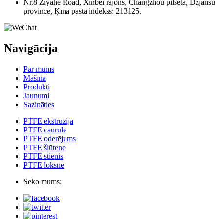
Nr.8 Ziyahe Road, Xinbei rajons, Changzhou pilsēta, Dzjansu
province, Ķīna pasta indekss: 213125.
Navigācija
Par mums
Mašīna
Produkti
Jaunumi
Sazināties
PTFE ekstrūzija
PTFE caurule
PTFE oderējums
PTFE šļūtene
PTFE stienis
PTFE loksne
Seko mums: